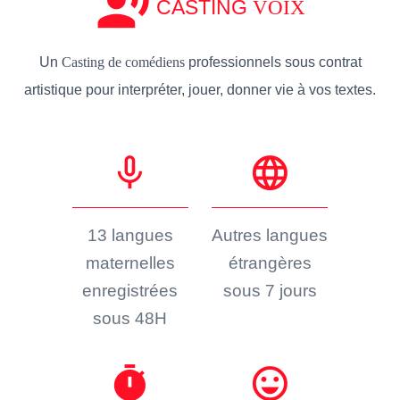
record_voice_over
CASTING
VOIX
Un
Casting de comédiens
professionnels sous contrat
artistique pour interpréter, jouer, donner vie à vos textes.
mic_none
language
13 langues
Autres langues
maternelles
étrangères
enregistrées
sous 7 jours
sous 48H
timer
sentiment_very_satisfied