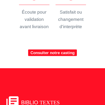
Écoute pour
Satisfait ou
validation
changement
avant livraison
d'interprète
Consulter notre casting
library_books
BIBLIO
TEXTES