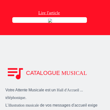
Lire l'article
queue_music
CATALOGUE
MUSICAL
Votre Attente Musicale est un
Hall d'Accueil ...
téléphonique
.
L'
illustration musicale
de vos messages d'accueil exige